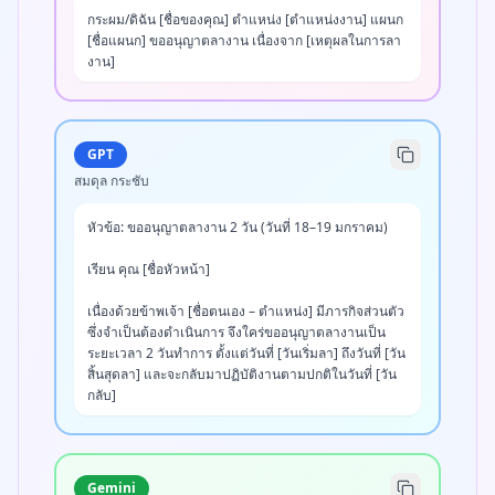
กระผม/ดิฉัน [ชื่อของคุณ] ตำแหน่ง [ตำแหน่งงาน] แผนก 
[ชื่อแผนก] ขออนุญาตลางาน เนื่องจาก [เหตุผลในการลา
งาน]

รายละเอียดการลางาน:

- วันที่ลา: วันที่ [วัน/เดือน/ปี] ถึงวันที่ [วัน/เดือน/ปี] (รวม 2 
วันทำการ)

GPT
- ประเภทการลา: [ลาป่วย/ลากิจ/ลาพักผ่อน]

สมดุล กระชับ
- เหตุผล: [ระบุเหตุผลโดยละเอียด]

หัวข้อ: ขออนุญาตลางาน 2 วัน (วันที่ 18–19 มกราคม)

สำหรับงานในช่วงที่ลา ได้จัดเตรียมและประสานงานดังนี้:

- [ระบุงานที่ต้องส่งมอบ]

เรียน คุณ [ชื่อหัวหน้า]

- [ชื่อผู้รับผิดชอบแทน]

เนื่องด้วยข้าพเจ้า [ชื่อตนเอง – ตำแหน่ง] มีภารกิจส่วนตัว
หากมีเรื่องด่วนสามารถติดต่อได้ที่ [เบอร์โทรศัพท์]

ซึ่งจำเป็นต้องดำเนินการ จึงใคร่ขออนุญาตลางานเป็น
ระยะเวลา 2 วันทำการ ตั้งแต่วันที่ [วันเริ่มลา] ถึงวันที่ [วัน
จึงเรียนมาเพื่อโปรดพิจารณาอนุญาต

สิ้นสุดลา] และจะกลับมาปฏิบัติงานตามปกติในวันที่ [วัน
กลับ]

ขอแสดงความนับถือ

[ชื่อ-นามสกุล]
ในระหว่างที่ลางาน ได้มอบหมายงานให้กับคุณ [ชื่อผู้รับ
มอบหมาย] เรียบร้อยแล้ว พร้อมจัดเตรียมเอกสารที่จำเป็น 
เพื่อให้การดำเนินงานเป็นไปอย่างต่อเนื่อง หากมีเรื่องเร่ง
Gemini