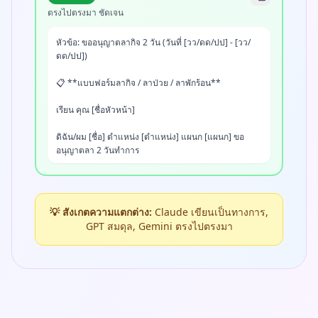
ด่วน สามารถติดต่อได้ที่เบอร์ [หมายเลขโทรศัพท์]

ตรงไปตรงมา ชัดเจน
จึงเรียนมาเพื่อโปรดพิจารณาอนุมัติ

หัวข้อ: ขออนุญาตลากิจ 2 วัน (วันที่ [วว/ดด/ปป] - [วว/
ดด/ปป])

ขอแสดงความนับถือ

[ชื่อตนเอง]
📋 **แบบฟอร์มลากิจ / ลาป่วย / ลาพักร้อน**

เรียน คุณ [ชื่อหัวหน้า]

ดิฉัน/ผม [ชื่อ] ตำแหน่ง [ตำแหน่ง] แผนก [แผนก] ขอ
อนุญาตลา 2 วันทำการ

**วันลา:** วันที่ [วัน] ถึง [วัน]

**ประเภท:** [ลาป่วย/ลากิจ/ลาพักร้อน]

**เหตุผล:** [ระบุเหตุผล เช่น อาการป่วย/ธุระส่วนตัว/พัก
💡 สังเกตความแตกต่าง:
Claude เขียนเป็นทางการ,
ผ่อน]

GPT สมดุล, Gemini ตรงไปตรงมา
**การจัดเตรียม:**

- งานได้มอบหมายให้คุณ [ชื่อ] แล้ว

- เอกสารส่งต่อเรียบร้อย

- ติดต่อฉุกเฉิน: [เบอร์โทร]

ขอแสดงความนับถือ
