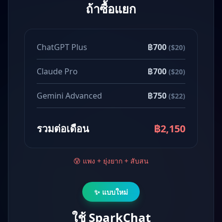
ถ้าซื้อแยก
ChatGPT Plus
฿700
($20)
Claude Pro
฿700
($20)
Gemini Advanced
฿750
($22)
รวมต่อเดือน
฿2,150
😰 แพง + ยุ่งยาก + สับสน
✨ แบบใหม่
ใช้ SparkChat